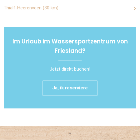
Thialf-Heerenveen (30 km)
Im Urlaub im Wassersportzentrum von
Friesland?
Jetzt direkt buchen!
Ja, ik reserviere