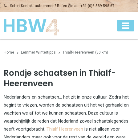
Sofort Kontakt aufnehmen? Rufen Sie an:
+31 (0)6 589 598 67
Home
Lemmer Wintertipps
Thialf-Heerenveen (30 km)
Rondje schaatsen in Thialf-
Heerenveen
Nederlanders en schaatsen... het zit in onze cultuur. Zodra het
begint te vriezen, worden de schaatsen uit het vet gerhaald en
wachten we af tot we kunnen schaatsen. Deze cultuur is
waarschijnlijk de reden dat Nederland zoveel schaatslegendes
heeft voortgebracht.
Thialf Heerenveen
is niet alleen voor
Nederlanders maar ook voor de rest van de wereld een ware