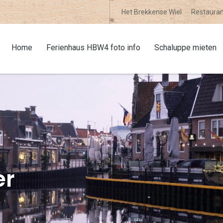
Het Brekkense Wiel
Restauran
Home
Ferienhaus HBW4 foto info
Schaluppe mieten
er