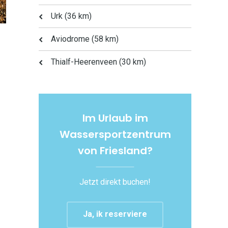
Urk (36 km)
Aviodrome (58 km)
Thialf-Heerenveen (30 km)
Im Urlaub im
Wassersportzentrum
von Friesland?
Jetzt direkt buchen!
Ja, ik reserviere