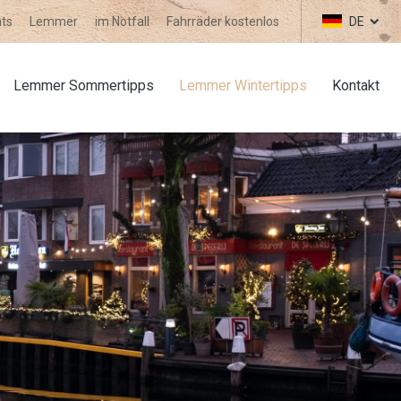
ts
Lemmer
im Notfall
Fahrräder kostenlos
DE
Lemmer Sommertipps
Lemmer Wintertipps
Kontakt