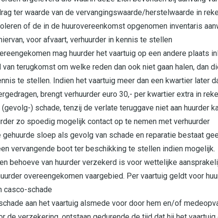
drag ter waarde van de vervangingswaarde/herstelwaarde in reke
troleren of de in de huurovereenkomst opgenomen inventaris aanwe
 hiervan, voor afvaart, verhuurder in kennis te stellen
 overeengekomen mag huurder het vaartuig op een andere plaats i
 van terugkomst om welke reden dan ook niet gaan halen, dan di
nnis te stellen. Indien het vaartuig meer dan een kwartier later 
edragen, brengt verhuurder euro 30,- per kwartier extra in reke
(gevolg-) schade, tenzij de verlate teruggave niet aan huurder 
uurder zo spoedig mogelijk contact op te nemen met verhuurder
 de gehuurde sloep als gevolg van schade en reparatie bestaat g
en vervangende boot ter beschikking te stellen indien mogelijk.
 ten behoeve van huurder verzekerd is voor wettelijke aansprake
 huurder overeengekomen vaargebied. Per vaartuig geldt voor huur
 en casco-schade
le schade aan het vaartuig alsmede voor door hem en/of medeop
 de verzekering, ontstaan gedurende de tijd dat hij het vaartuig