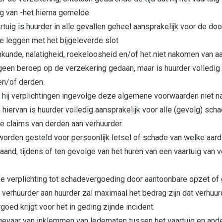
g van -het hierna gemelde.
vaartuig is huurder in alle gevallen geheel aansprakelijk voor de 
te leggen met het bijgeleverde slot
kunde, nalatigheid, roekeloosheid en/of het niet nakomen van a
een beroep op de verzekering gedaan, maar is huurder volledig 
en/of derden.
at hij verplichtingen ingevolge deze algemene voorwaarden niet n
 hiervan is huurder volledig aansprakelijk voor alle (gevolg) sc
e claims van derden aan verhuurder.
 worden gesteld voor persoonlijk letsel of schade van welke aard
aand, tijdens of ten gevolge van het huren van een vaartuig van
jke verplichting tot schadevergoeding door aantoonbare opzet of
verhuurder aan huurder zal maximaal het bedrag zijn dat verhuurd
oed krijgt voor het in geding zijnde incident.
 gevaar van inklemmen van ledematen tussen het vaartuig en ander