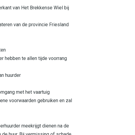
verkant van Het Brekkense Wiel bij
teren van de provincie Friesland
ten
 hebben te allen tijde voorrang
an huurder
omgang met het vaartuig
mene voorwaarden gebruiken en zal
 verhuurder meekrijgt dienen na de
 de huur. Bij vermissing of schade