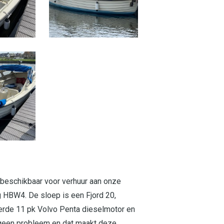
" beschikbaar voor verhuur aan onze
 HBW4. De sloep is een Fjord 20,
erde 11 pk Volvo Penta dieselmotor en
i geen probleem en dat maakt deze