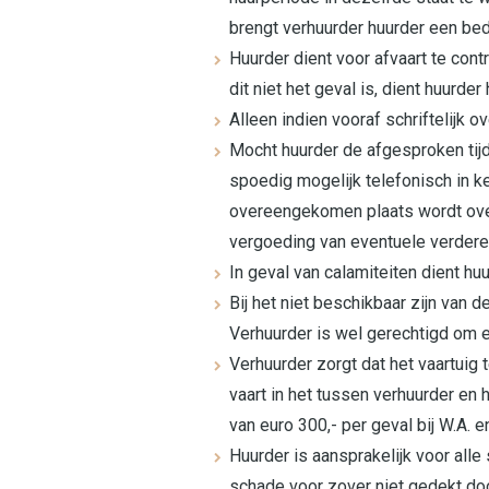
brengt verhuurder huurder een be
Huurder dient voor afvaart te con
dit niet het geval is, dient huurder
Alleen indien vooraf schriftelijk
Mocht huurder de afgesproken tijd
spoedig mogelijk telefonisch in ke
overeengekomen plaats wordt overg
vergoeding van eventuele verdere 
In geval van calamiteiten dient h
Bij het niet beschikbaar zijn van
Verhuurder is wel gerechtigd om e
Verhuurder zorgt dat het vaartuig
vaart in het tussen verhuurder en
van euro 300,- per geval bij W.A.
Huurder is aansprakelijk voor al
schade voor zover niet gedekt door