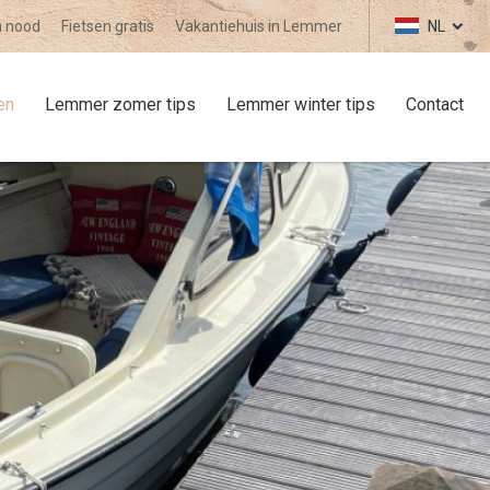
n nood
Fietsen gratis
Vakantiehuis in Lemmer
NL
en
Lemmer zomer tips
Lemmer winter tips
Contact