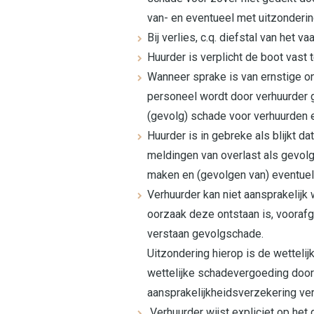
van- en eventueel met uitzonderin
Bij verlies, c.q. diefstal van het 
Huurder is verplicht de boot vast 
Wanneer sprake is van ernstige on
personeel wordt door verhuurder g
(gevolg) schade voor verhuurden 
Huurder is in gebreke als blijkt d
meldingen van overlast als gevolg
maken en (gevolgen van) eventuel
Verhuurder kan niet aansprakelijk
oorzaak deze ontstaan is, voorafg
verstaan gevolgschade.
Uitzondering hierop is de wetteli
wettelijke schadevergoeding door 
aansprakelijkheidsverzekering verg
Verhuurder wijst expliciet op het