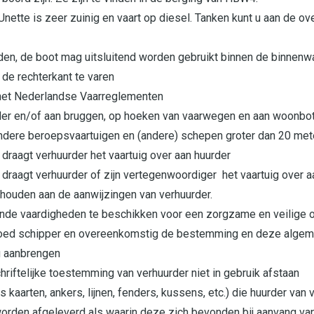
Unette is zeer zuinig en vaart op diesel. Tanken kunt u aan de o
en, de boot mag uitsluitend worden gebruikt binnen de binnenwa
 de rechterkant te varen
 het Nederlandse Vaarreglementen
der en/of aan bruggen, op hoeken van vaarwegen en aan woonbo
dere beroepsvaartuigen en (andere) schepen groter dan 20 meter
draagt verhuurder het vaartuig over aan huurder
 draagt verhuurder of zijn vertegenwoordiger het vaartuig over a
te houden aan de aanwijzingen van verhuurder.
nde vaardigheden te beschikken voor een zorgzame en veilige 
n goed schipper en overeenkomstig de bestemming en deze alge
g aanbrengen
hriftelijke toestemming van verhuurder niet in gebruik afstaan
s kaarten, ankers, lijnen, fenders, kussens, etc.) die huurder van
worden afgeleverd als waarin deze zich bevonden bij aanvang van