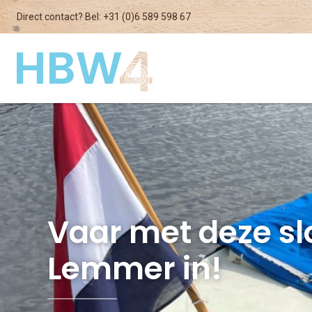
Direct contact? Bel:
+31 (0)6 589 598 67
Vaar met deze sl
Lemmer in!