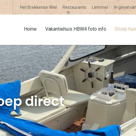
Het Brekkense Wiel
Restaurants
Lemmer
In geval va
Home
Vakantiehuis HBW4 foto info
Sloep hur
oep direct