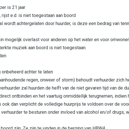
er is 21 jaar
 rijst e.d. is niet toegestaan aan boord
 afval wordt achtergelaten door huurder, is deze een bedrag van 
min mogelijk overlast voor anderen op het water en voor omwone
terkte muziek aan boord is niet toegestaan.
den
g onbeheerd achter te laten
, aanhoudende regen, onweer of storm) behoudt verhuurder zich 
, verhuurder zal huurden de helft van de niet gevaren tijd van de 
rect ontbinden en het vaartuig onmiddellijk terugnemen, indien h
ook dan verplicht de volledige huurprijs te voldoen over de voo
 verhuurder te besturen onder invloed van alcohol en/of drugs, w
boord zijn. Ze zijn te vinden in de berging van HBW4.