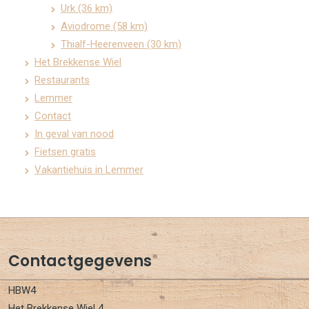
Urk (36 km)
Aviodrome (58 km)
Thialf-Heerenveen (30 km)
Het Brekkense Wiel
Restaurants
Lemmer
Contact
In geval van nood
Fietsen gratis
Vakantiehuis in Lemmer
Contactgegevens
HBW4
Het Brekkense Wiel 4